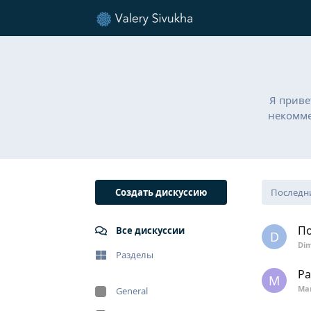
Я приве
некомме
Создать дискуссию
Последн
По
Все дискуссии
D
Di
Разделы
Ра
M
Mar
General