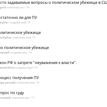
сто задаваемые вопросы о политическом убежище в С
IgorD
ответил(а)
окт. '19
статочно ли для ПУ
kyStar
создал(а)
май '19
литическое убежище
LuckyStar
ответил(а)
май '19
о политическое убежище
vakopff
создал(а)
апр. '19
кон РФ о запрете "неуважения к власти".
xandr23rus
создал(а)
март '19
оцесс получения ПУ
lga-petra82
ответил(а)
янв. '19
прос по суду
вaлepий
ответил(а)
дек. '17