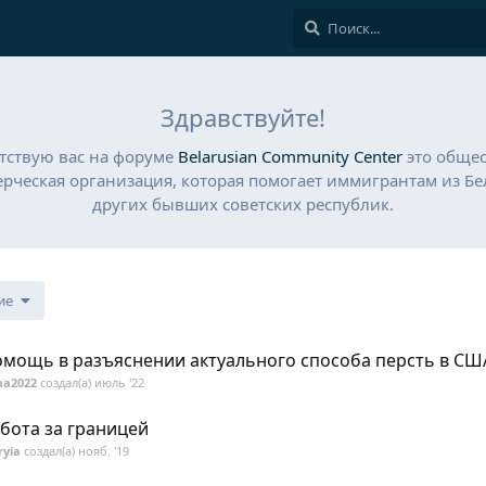
Здравствуйте!
тствую вас на форуме
Belarusian Community Center
это обще
рческая организация, которая помогает иммигрантам из Бе
других бывших советских республик.
ие
мощь в разъяснении актуального способа персть в СШ
ma2022
создал(а)
июль '22
бота за границей
yia
создал(а)
нояб. '19