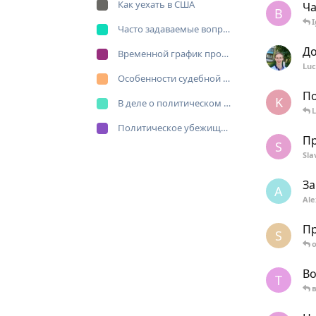
Как уехать в США
Ча
В
Часто задаваемые вопросы о политическом убежище
До
Временной график процесса получения политического убежища в США
Luc
Особенности судебной процедуры дела о политическом убежище
По
K
В деле о политическом убежище личность и опыт судьи имет принципиальное значение
Политическое убежище по «религиозной линии»
Пр
S
Sla
За
A
Ale
Пр
S
o
Во
T