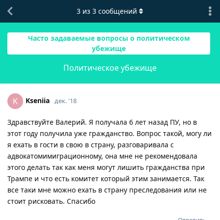
3
из
3
сообщений
Часто задаваемые вопросы о политическом
убежище
Политическое убежище
Kseniia
K
дек. '18
Здравствуйте Валерий. Я получала 6 лет назад ПУ, но в
этот году получила уже гражданство. Вопрос такой, могу ли
я ехать в гости в свою в страну, разговаривала с
адвокатомимиграционному, она мне не рекомендовала
этого делать так как меня могут лишить гражданства при
Трампе и что есть комитет который этим занимается. Так
все таки мне можно ехать в страну преследования или не
стоит рисковать. Спасибо
Ответить