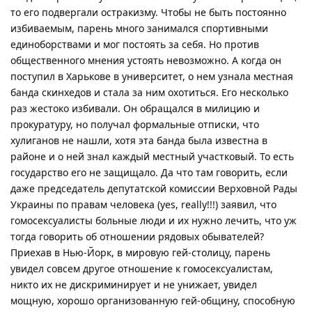
то его подвергали остракизму. Чтобы не быть постоянно
избиваемым, парень много занимался спортивными
единоборствами и мог постоять за себя. Но против
общественного мнения устоять невозможно. А когда он
поступил в Харькове в университет, о нем узнала местная
банда скинхедов и стала за ним охотиться. Его несколько
раз жестоко избивали. Он обращался в милицию и
прокуратуру, но получал формальные отписки, что
хулиганов не нашли, хотя эта банда была известна в
районе и о ней знал каждый местный участковый. То есть
государство его не защищало. Да что там говорить, если
даже председатель депутатской комиссии Верховной Рады
Украины по правам человека (yes, really!!!) заявил, что
гомосексуалисты больные люди и их нужно лечить, что уж
тогда говорить об отношении рядовых обывателей?
Приехав в Нью-Йорк, в мировую гей-столицу, парень
увидел совсем другое отношение к гомосексуалистам,
никто их не дискриминирует и не унижает, увидел
мощную, хорошо организованную гей-общину, способную