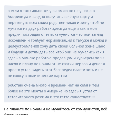
а если я так сильно хочу в армию но не у нас а в
Америке да и заодно получить зелёную карту и
перетянуть всех своих родственников и жену чтоб не
мучатся на двух работах здесь да ещё я как и мои
предки пострадал от этих камунистов что мой взгляд
искревлён и требует нормолизации к тамуже я молод и
целеустремлён!!!! хочу дать своей больной жене шанс
и будущим детям дать всё чтоб они не мучались как я
здесь в Минске работою продавцом и курьером по 12
часов и плачу по ночям от не хватки нервов и денег я
просто устал видеть этот беспредел власти хоть и не
не вхожу в политические партии
роботаю очень много и времени нет на себя и тем
более на эти мечты о Америке но здесь я устал от
татолитарного режима и это гетто существует!!!!
Не плачьте по ночам и не мучайтесь от коммунистов, всё
будет хорошо.