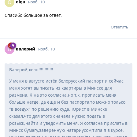
olga
O
нояб. '10
Спасибо большое за ответ.
Ответить
вaлepий
В
нояб. '10
Валерий,хелп!!!!!!!!!!!!
У меня в августе истёк белорусский паспорт и сейчас
меня хотят выписать из квартиры в Минске для
размена. Я на это согласна,но т.к. прописать меня
больше негде, да еще и без паспорта,то можно только
"в воздух" по решению суда. Юрист в Минске
сказал,что для этого сначала нужно подать в
розыск,найти и уведомить меня. Я согласна прислать в
Минск бумагу,заверенную натариусом,типа я в курсе,