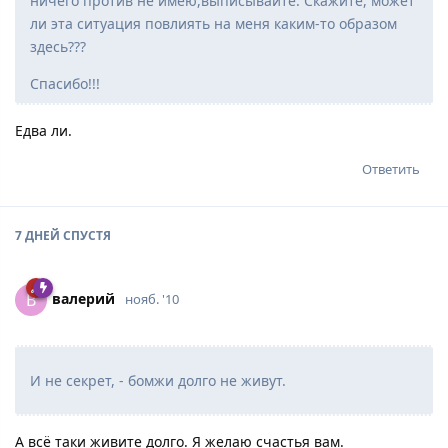
ничего против не имею,выписывайте. Скажите, может
ли эта ситуация повлиять на меня каким-то образом
здесь???
Спасибо!!!
Едва ли.
Ответить
7 ДНЕЙ
СПУСТЯ
вaлepий
В
нояб. '10
И не секрет, - бомжи долго не живут.
А всё таки живите долго. Я желаю счастья вам.