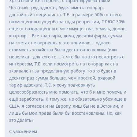
3). со своей же стороны, я гарантирую за такой
Честный труд адвокат, будет иметь гонорар,
достойный специалиста. Т.Е. в размере 50% от всего
возмещённого ущерба за годы репрессии, ПЛЮС 30%
ещё от возвращённого мне имущества, земель, домов,
квартир. - Все квартиры, дома, десятки фирм, суммы
на счетах не вернёшь, я это понимаю, - однако
стоимость хозяйства была достаточно велика (или
невелика - для кого то ... ), что бы на это посмотреть с
интересом, Т.Е. если посмотреть на гонорар как на
эквивалент за проделанную работу, то это будет в
десятки раз сумма больше, чем простой, рядовой
тариф адвоката. Т.Е. я хочу подчеркнуть
целесообразность мне помогать, что б и мне помочь и
ещё заработать. К тому же, не обязательно убежище в
США, я согласен и на Европу, лиш бы не в Эстонии, и
лишь бы мои права были бы восстановлены. Но, как
это делать?
С уважением